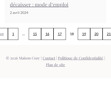
décaisser : mode d’emploi
2 avril 2024
ent
1
…
15
16
17
18
19
20
21
© 2026 Maison Cozy |
Contact
|
Politique de Confidentialité
|
Plan de site