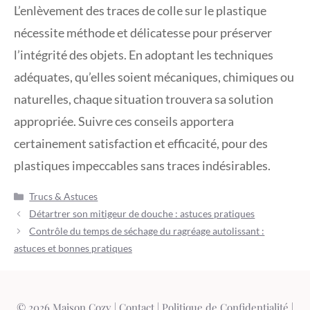
L’enlèvement des traces de colle sur le plastique
nécessite méthode et délicatesse pour préserver
l’intégrité des objets. En adoptant les techniques
adéquates, qu’elles soient mécaniques, chimiques ou
naturelles, chaque situation trouvera sa solution
appropriée. Suivre ces conseils apportera
certainement satisfaction et efficacité, pour des
plastiques impeccables sans traces indésirables.
Catégories
Trucs & Astuces
Détartrer son mitigeur de douche : astuces pratiques
Contrôle du temps de séchage du ragréage autolissant :
astuces et bonnes pratiques
© 2026 Maison Cozy |
Contact
|
Politique de Confidentialité
|