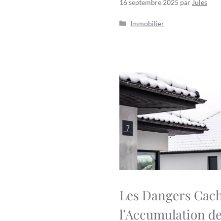
16 septembre 2025
par
Jules
Catégories
Immobilier
Les Dangers Cach
l’Accumulation d