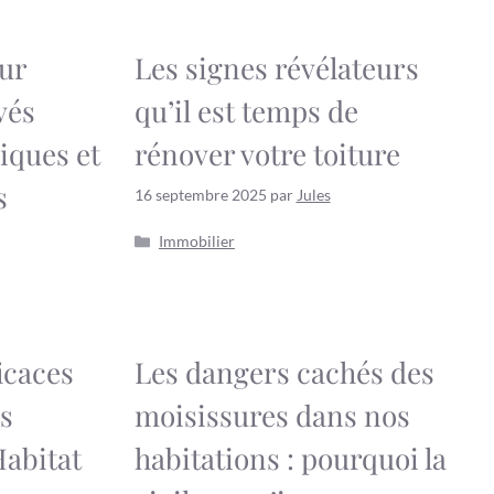
ur
Les signes révélateurs
vés
qu’il est temps de
iques et
rénover votre toiture
s
16 septembre 2025
par
Jules
Catégories
Immobilier
icaces
Les dangers cachés des
es
moisissures dans nos
Habitat
habitations : pourquoi la