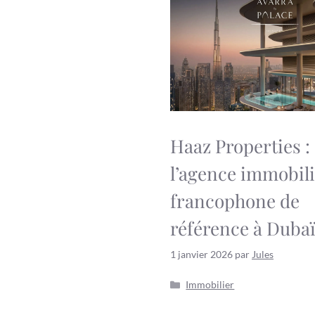
Haaz Properties :
l’agence immobil
francophone de
référence à Duba
1 janvier 2026
par
Jules
Catégories
Immobilier