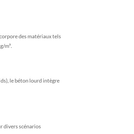
incorpore des matériaux tels
kg/m³.
s), le béton lourd intègre
r divers scénarios