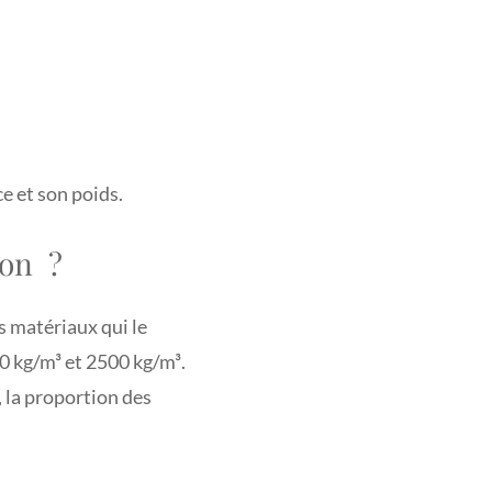
e et son poids.
ton ?
s matériaux qui le
0 kg/m³ et 2500 kg/m³.
, la proportion des